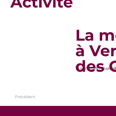
Activité
La m
à Ve
des 
10 juin 2026 | Quai 5
Précédent