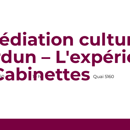
édiation cultur
rdun – L'expér
Cabinettes
160
10 h
Quai 5160