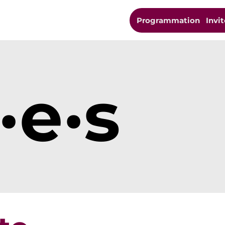
Programmation
Invit
·e·s