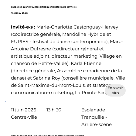
Gaspésie : quand l’audace artistique transforme le territoire
Atelier au choix
Invité·e·s :
Marie-Charlotte Castonguay-Harvey
(codirectrice générale, Mandoline Hybride et
FURIES - festival de danse contemporaine), Marc-
Antoine Dufresne (codirecteur général et
artistique adjoint, directeur marketing, Village en
chanson de Petite-Vallée), Karla Etienne
(directrice générale, Assemblée canadienne de la
danse) et Sabrina Roy (conseillère municipale, Ville
de Saint-Maxime-du-Mont-Louis, et stratège en
En savoir
communication-marketing, La Pointe Sec)
plus
11 juin 2026 |
13 h 30
Esplanade
Centre-ville
Tranquille -
Arrière-scène
L'économie de nuit : un levier de développement culturel et urbain