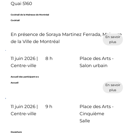
Quai 5160
Cocktail de la Mairesse de Montréal
Cocktail
En présence de Soraya Martinez Ferrada, Mairesse
En savoir
de la Ville de Montréal
plus
11 juin 2026 |
8 h
Place des Arts -
Centre-ville
Salon urbain
Accueil des participant·e·s
Accueil
En savoir
plus
11 juin 2026 |
9 h
Place des Arts -
Centre-ville
Cinquième
Salle
Ouverture