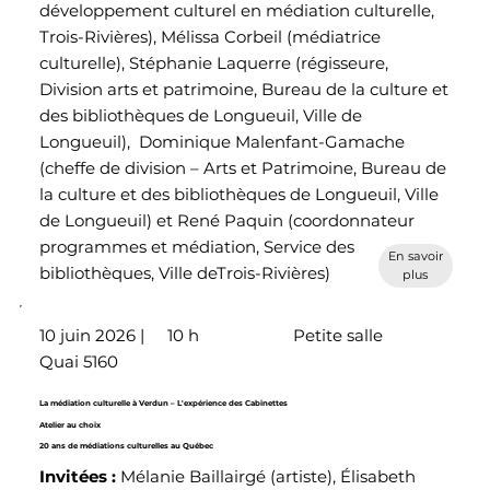
développement culturel en médiation culturelle,
Trois-Rivières), Mélissa Corbeil (médiatrice
culturelle), Stéphanie Laquerre (régisseure,
Division arts et patrimoine, Bureau de la culture et
des bibliothèques de Longueuil, Ville de
Longueuil), Dominique Malenfant-Gamache
(cheffe de division – Arts et Patrimoine, Bureau de
la culture et des bibliothèques de Longueuil, Ville
de Longueuil) et René Paquin (coordonnateur
programmes et médiation, Service des
En savoir
bibliothèques, Ville deTrois-Rivières)
plus
10 juin 2026 |
10 h
Petite salle
Quai 5160
La médiation culturelle à Verdun – L'expérience des Cabinettes
Atelier au choix
20 ans de médiations culturelles au Québec
Invitées
:
Mélanie Baillairgé (artiste), Élisabeth