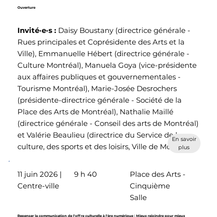
Ouverture
Invité·e·s :
Daisy Boustany (directrice générale -
Rues principales et Coprésidente des Arts et la
Ville), Emmanuelle Hébert (directrice générale -
Culture Montréal), Manuela Goya (vice-présidente
aux affaires publiques et gouvernementales -
Tourisme Montréal), Marie-Josée Desrochers
(présidente-directrice générale - Société de la
Place des Arts de Montréal), Nathalie Maillé
(directrice générale - Conseil des arts de Montréal)
et Valérie Beaulieu (directrice du Service de la
En savoir
culture, des sports et des loisirs, Ville de Montréal)
plus
11 juin 2026 |
9 h 40
Place des Arts -
Centre-ville
Cinquième
Salle
Repenser la communication de l'offre culturelle à l'ère numérique : Mieux rejoindre pour mieux