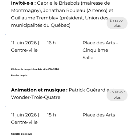
Invité·e·s :
Gabrielle Brisebois (mairesse de
Montmagny), Jonathan Rouleau (Artenso) et
Guillaume Tremblay (président, Union des
En savoir
municipalités du Québec)
plus
11 juin 2026 |
16 h
Place des Arts -
Centre-ville
Cinquième
Salle
Cérémonie des prix Les Arts et la Ville 2026
Remise de prix
Animation et musique :
Patrick Guérard et les
En savoir
Wonder-Trois-Quatre
plus
11 juin 2026 |
18 h
Place des Arts
Centre-ville
Cocktail de clôture