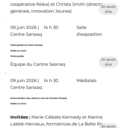
coopérative Niska) et Christa Smith (directrice
En savoir
générale, Innovation Jeunes)
plus
09 juin 2026 |
14 h 30
Salle
Centre Sanaaq
d'exposition
Visite guidée du Centre Sanaaq
Atelier au choix
Visite guidée
En savoir
Équipe du Centre Saanaq
plus
09 juin 2026 |
14 h 30
Médialab
Centre Sanaaq
Harmonisation des relations avec les Premiers Peuples
Atelier au choix
Invitées :
Marie-Céleste Kennedy et Marina
Labbé-Hervieux, formatrices de La Boîte Rouge
En savoir