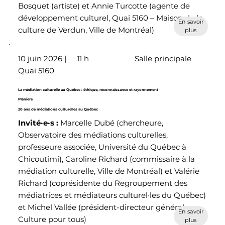
Bosquet (artiste) et Annie Turcotte (agente de
développement culturel, Quai 5160 – Maison de la
En savoir
culture de Verdun, Ville de Montréal)
plus
10 juin 2026 |
11 h
Salle principale
Quai 5160
La médiation culturelle au Québec : éthique, reconnaissance et rayonnement
Plénière
20 ans de médiations culturelles au Québec
Invité·e·s :
Marcelle Dubé (chercheure,
Observatoire des médiations culturelles,
professeure associée, Université du Québec à
Chicoutimi), Caroline Richard (commissaire à la
médiation culturelle, Ville de Montréal) et Valérie
Richard (coprésidente du Regroupement des
médiatrices et médiateurs culturel·les du Québec)
et Michel Vallée (président-directeur général,
En savoir
Culture pour tous)
plus