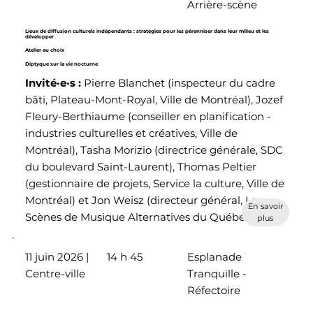
Arrière-scène
Lieux de diffusion culturels indépendants : stratégies pour les pérenniser dans leur milieu et les
développer
Atelier au choix
Diptyque sur la vie nocturne
Invité·e·s :
Pierre Blanchet (inspecteur du cadre
bâti, Plateau-Mont-Royal, Ville de Montréal), Jozef
Fleury-Berthiaume (conseiller en planification -
industries culturelles et créatives, Ville de
Montréal), Tasha Morizio (directrice générale, SDC
du boulevard Saint-Laurent), Thomas Peltier
(gestionnaire de projets, Service la culture, Ville de
Montréal) et Jon Weisz (directeur général, Les
En savoir
Scènes de Musique Alternatives du Québec)
plus
11 juin 2026 |
14 h 45
Esplanade
Centre-ville
Tranquille -
Réfectoire