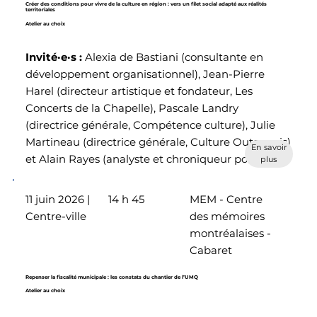
Créer des conditions pour vivre de la culture en région : vers un filet social adapté aux réalités
territoriales
Atelier au choix
Invité·e·s :
Alexia de Bastiani (consultante en
développement organisationnel), Jean-Pierre
Harel (directeur artistique et fondateur, Les
Concerts de la Chapelle), Pascale Landry
(directrice générale, Compétence culture), Julie
Martineau (directrice générale, Culture Outaouais)
En savoir
et Alain Rayes (analyste et chroniqueur politique)
plus
11 juin 2026 |
14 h 45
MEM - Centre
Centre-ville
des mémoires
montréalaises -
Cabaret
Repenser la fiscalité municipale : les constats du chantier de l’UMQ
Atelier au choix