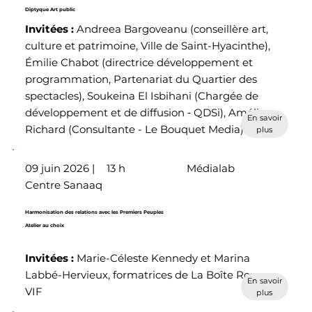
Diptyque Art public
Invitées :
Andreea Bargoveanu (conseillère art,
culture et patrimoine, Ville de Saint-Hyacinthe),
Émilie Chabot (directrice développement et
programmation, Partenariat du Quartier des
spectacles), Soukeina El Isbihani (Chargée de
développement et de diffusion ‑ QDSi), Amélie
En savoir
Richard (Consultante - Le Bouquet Media)
plus
09 juin 2026 |
13 h
Médialab
Centre Sanaaq
Harmonisation des relations avec les Premiers Peuples
Atelier au choix
Invitées :
Marie-Céleste Kennedy et Marina
Labbé-Hervieux, formatrices de La Boîte Rouge
En savoir
VIF
plus