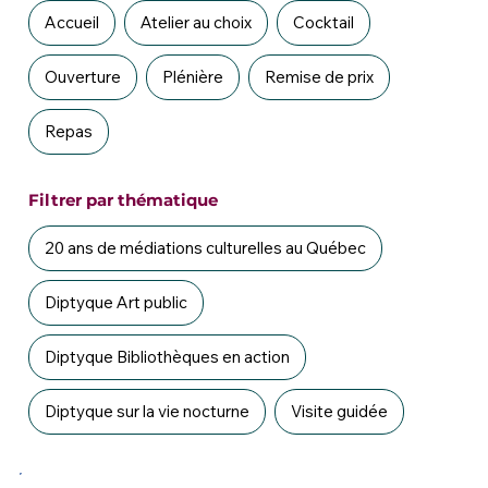
Accueil
Atelier au choix
Cocktail
Ouverture
Plénière
Remise de prix
Repas
Filtrer par thématique
20 ans de médiations culturelles au Québec
Diptyque Art public
Diptyque Bibliothèques en action
Diptyque sur la vie nocturne
Visite guidée