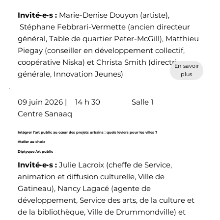
Invité·e·s
:
Marie-Denise Douyon (artiste),
Stéphane Febbrari-Vermette (ancien directeur
général, Table de quartier Peter-McGill), Matthieu
Piegay (conseiller en développement collectif,
coopérative Niska) et Christa Smith (directrice
En savoir
générale, Innovation Jeunes)
plus
09 juin 2026 |
14 h 30
Salle 1
Centre Sanaaq
Intégrer l’art public au cœur des projets urbains : quels leviers pour les villes ?
Atelier au choix
Diptyque Art public
Invité·e·s
:
Julie Lacroix (cheffe de Service,
animation et diffusion culturelle, Ville de
Gatineau), Nancy Lagacé (agente de
développement, Service des arts, de la culture et
de la bibliothèque, Ville de Drummondville) et