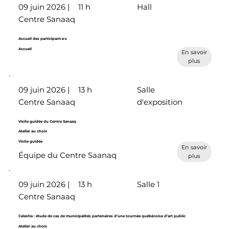
09 juin 2026 |
11 h
Hall
Centre Sanaaq
Accueil des participant·e·s
Accueil
En savoir
plus
09 juin 2026 |
13 h
Salle
Centre Sanaaq
d'exposition
Visite guidée du Centre Sanaaq
Atelier au choix
Visite guidée
En savoir
Équipe du Centre Saanaq
plus
09 juin 2026 |
13 h
Salle 1
Centre Sanaaq
Celestia : étude de cas de municipalités partenaires d’une tournée québécoise d’art public
Atelier au choix