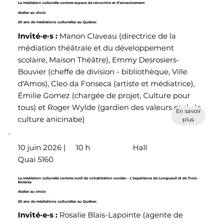
La médiation culturelle comme espace de rencontre et d’enracinement
Atelier au choix
20 ans de médiations culturelles au Québec
Invité·e·s
:
Manon Claveau (directrice de la
médiation théâtrale et du développement
scolaire, Maison Théâtre), Emmy Desrosiers-
Bouvier (cheffe de division - bibliothèque, Ville
d'Amos), Cleo da Fonseca (artiste et médiatrice),
Émilie Gomez (chargée de projet, Culture pour
tous) et Roger Wylde (gardien des valeurs et de la
En savoir
culture anicinabe)
plus
10 juin 2026 |
10 h
Hall
Quai 5160
La médiation culturelle comme outil de cohabitation sociale – L’expérience de Longueuil et de Trois-
Rivières
Atelier au choix
20 ans de médiations culturelles au Québec
Invité·e·s :
Rosalie Blais-Lapointe (agente de