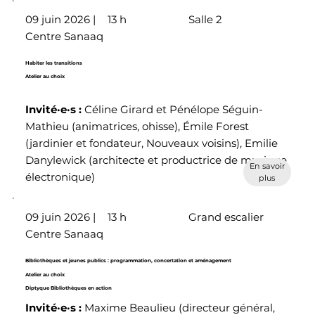
09 juin 2026 |
13 h
Salle 2
Centre Sanaaq
Habiter les transitions
Atelier au choix
Invité·e·s
:
Céline Girard et Pénélope Séguin-
Mathieu (animatrices, ohisse), Émile Forest
(jardinier et fondateur, Nouveaux voisins), Emilie
Danylewick (architecte et productrice de musique
En savoir
électronique)
plus
09 juin 2026 |
13 h
Grand escalier
Centre Sanaaq
Bibliothèques et jeunes publics : programmation, concertation et aménagement
Atelier au choix
Diptyque Bibliothèques en action
Invité·e·s
:
Maxime Beaulieu (directeur général,