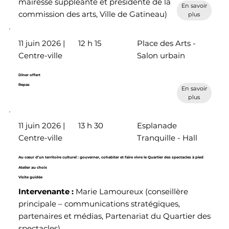
mairesse suppléante et présidente de la
En savoir
commission des arts, Ville de Gatineau)
plus
11 juin 2026 |
12 h 15
Place des Arts -
Centre-ville
Salon urbain
Dîner offert
Repas
En savoir
plus
11 juin 2026 |
13 h 30
Esplanade
Centre-ville
Tranquille - Hall
Au cœur d’un territoire culturel : gouverner, cohabiter et faire vivre le Quartier des spectacles à pied
Atelier au choix
Visite guidée
Intervenante :
Marie Lamoureux
(conseillère
principale – communications stratégiques,
partenaires et médias, Partenariat du Quartier des
spectacles).