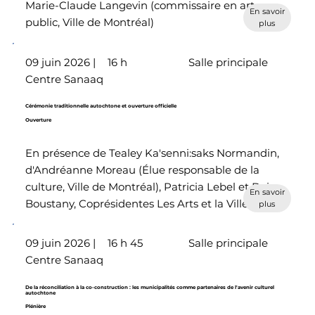
Marie-Claude Langevin (commissaire en art
En savoir
public, Ville de Montréal)
plus
09 juin 2026 |
16 h
Salle principale
Centre Sanaaq
Cérémonie traditionnelle autochtone et ouverture officielle
Ouverture
En présence de Tealey Ka'senni:saks Normandin,
d'Andréanne Moreau (Élue responsable de la
culture, Ville de Montréal), Patricia Lebel et Daisy
En savoir
Boustany, Coprésidentes Les Arts et la Ville
plus
09 juin 2026 |
16 h 45
Salle principale
Centre Sanaaq
De la réconciliation à la co-construction : les municipalités comme partenaires de l'avenir culturel
autochtone
Plénière