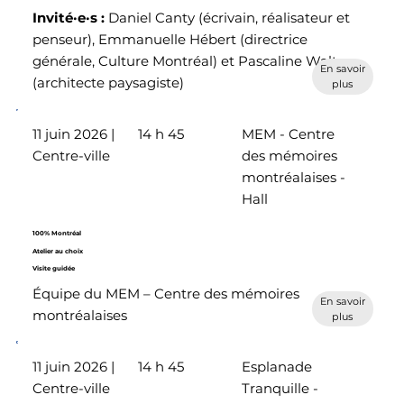
Invité·e·s :
Daniel Canty (écrivain, réalisateur et
penseur), Emmanuelle Hébert (directrice
générale, Culture Montréal) et Pascaline Walter
En savoir
(architecte paysagiste)
plus
11 juin 2026 |
14 h 45
MEM - Centre
Centre-ville
des mémoires
montréalaises -
Hall
100% Montréal
Atelier au choix
Visite guidée
Équipe du MEM – Centre des mémoires
En savoir
montréalaises
plus
11 juin 2026 |
14 h 45
Esplanade
Centre-ville
Tranquille -