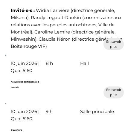
Invité·e·s
:
Widia Larivière (directrice générale,
Mikana), Randy Legault-Rankin (commissaire aux
relations avec les peuples autochtones, Ville de
Montréal), Caroline Lemire (directrice générale,
Minwashin), Claudia Néron (directrice générale, La
En savoir
Boîte rouge VIF)
plus
10 juin 2026 |
8 h
Hall
Quai 5160
Accueil des participant·e·s
Accueil
En savoir
plus
10 juin 2026 |
9 h
Salle principale
Quai 5160
Ouverture