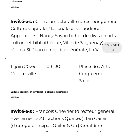
fréquenter
Plénière
Invité·e·s :
Christian Robitaille (directeur général,
Culture Capitale-Nationale et Chaudière-
Appalaches), Nancy Savard (chef de division arts,
culture et bibliothèque, Ville de Saguenay) et
En savoir
Kathia St-Jean (directrice générale, La Vitrine)
plus
11 juin 2026 |
10 h 30
Place des Arts -
Centre-ville
Cinquième
Salle
Culture, tourisme et territoires : optimiser le potentiel
Plénière
Invité·e·s
:
François Chevrier (directeur général,
Événements Attractions Québec), Ian Gailer
(stratège principal, Gailer & Co.) Géraldine