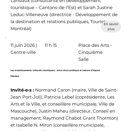
Lansiaux (consultante en développement
touristique – Cantons-de-l’Est) et Sarah Justine
Leduc-Villeneuve (directrice - Développement de
la destination et relations publiques, Tourisme
En savoir
Montréal)
plus
11 juin 2026 |
11 h 15
Place des Arts -
Centre-ville
Cinquième
Salle
Les investissements culturels municipaux : entre choix politique et mesure d'impact
Plénière
Invité·e·s :
Normand Caron (maire, Ville de Saint-
Jean Port-Joli), Patricia Lebel (coprésidente, Les
Arts et la Ville, et conseillère municipale, Ville de
Mascouche), Justin Maheu (directeur, Conseil en
management, Raymond Chabot Grant Thornton)
et Isabelle N. Miron (conseillère municipale,