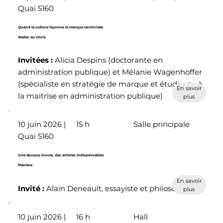
Quai 5160
Quand la culture façonne la marque territoriale
Atelier au choix
Invitées
:
Alicia Despins (doctorante en
administration publique) et Mélanie Wagenhoffer
(spécialiste en stratégie de marque et étudiante à
En savoir
la maitrise en administration publique)
plus
10 juin 2026 |
15 h
Salle principale
Quai 5160
Une époque inouïe, des artistes indispensables
Plénière
En savoir
Invité :
Alain Deneault, essayiste et philosophe
plus
10 juin 2026 |
16 h
Hall