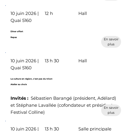
10 juin 2026 |
12 h
Hall
Quai 5160
Dîner offert
Repas
En savoir
plus
10 juin 2026 |
13 h 30
Hall
Quai 5160
La culture en région, c'est pas du tricot
Atelier au choix
Invités
:
Sébastien Barangé (président, Adélard)
et Stéphane Lavallée (cofondateur et président,
En savoir
Festival Colline)
plus
10 juin 2026 |
13 h 30
Salle principale