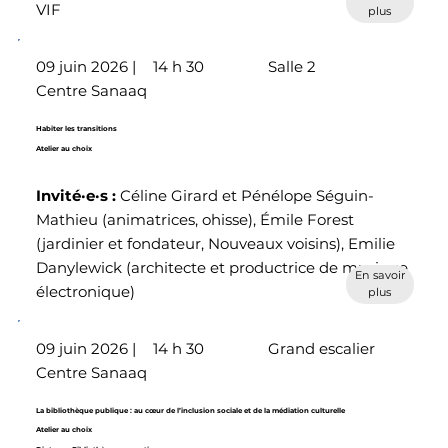
VIF
plus
09 juin 2026 |
14 h 30
Salle 2
Centre Sanaaq
Habiter les transitions
Atelier au choix
Invité·e·s
:
Céline Girard et Pénélope Séguin-
Mathieu (animatrices, ohisse), Émile Forest
(jardinier et fondateur, Nouveaux voisins), Emilie
Danylewick (architecte et productrice de musique
En savoir
électronique)
plus
09 juin 2026 |
14 h 30
Grand escalier
Centre Sanaaq
La bibliothèque publique : au cœur de l’inclusion sociale et de la médiation culturelle
Atelier au choix