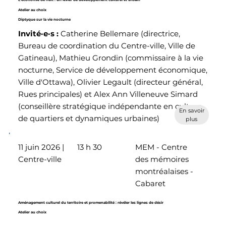
Atelier au choix
Diptyque sur la vie nocturne
Invité·e·s :
Catherine Bellemare (directrice,
Bureau de coordination du Centre-ville, Ville de
Gatineau), Mathieu Grondin (commissaire à la vie
nocturne, Service de développement économique,
Ville d'Ottawa), Olivier Legault (directeur général,
Rues principales) et Alex Ann Villeneuve Simard
(conseillère stratégique indépendante en culture
En savoir
de quartiers et dynamiques urbaines)
plus
11 juin 2026 |
13 h 30
MEM - Centre
Centre-ville
des mémoires
montréalaises -
Cabaret
Aménagement culturel du territoire et promenabilité : révéler les lignes de désir
Atelier au choix