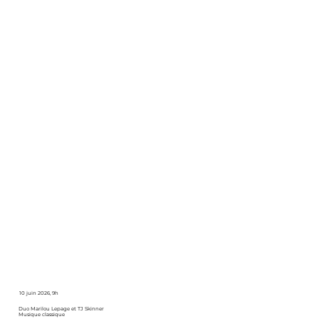
10 juin 2026, 9h
Duo Marilou Lepage et TJ Skinner
Musique classique