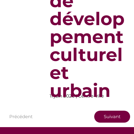
de
dévelop
pement
culturel
et
urbain
11 juin 2026 | Centre-ville
Précédent
Suivant