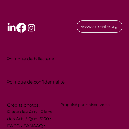
www.arts-ville.org
Politique de billetterie
Politique de confidentialité
Crédits photos :
Propulsé par Maison Verso
Place des Arts : Place
des Arts / Quai 5160 :
FABG / SANAAQ :