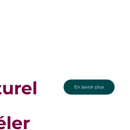
urel
En savoir plus
éler