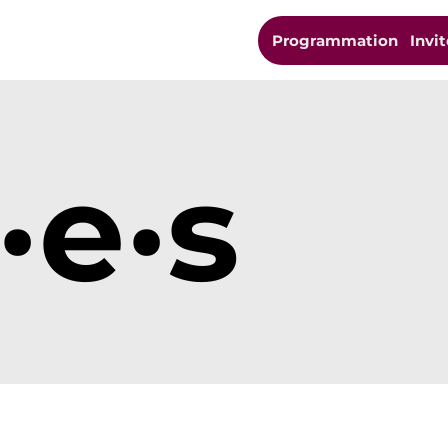
Programmation
Invit
·e·s