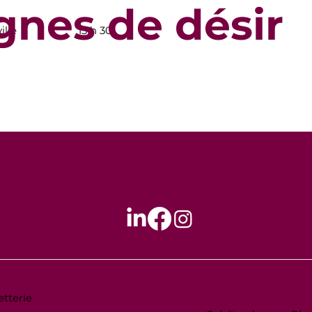
ignes de désir
ille
13 h 30
etterie