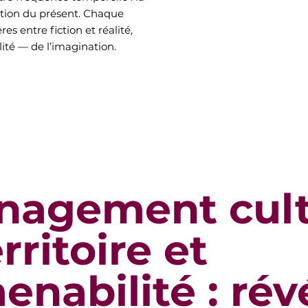
sition du présent. Chaque
es entre fiction et réalité,
lité — de l’imagination.
agement cult
rritoire et
nabilité : rév