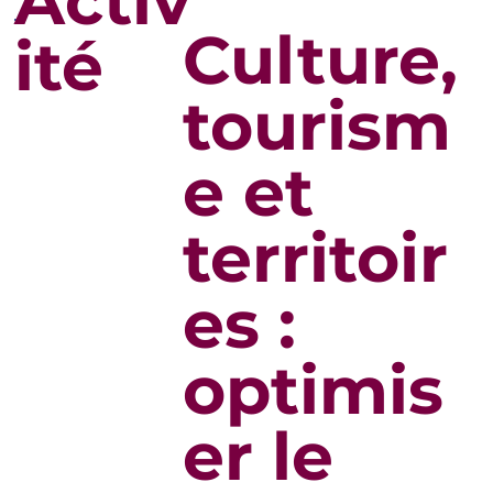
Activ
Culture,
ité
tourism
e et
territoir
es :
optimis
er le