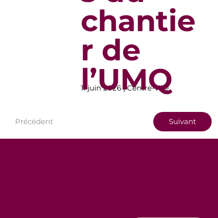
chantie
r de
l’UMQ
11 juin 2026 | Centre-ville
Précédent
Suivant