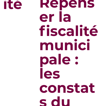
Repens
ité
er la
fiscalité
munici
pale :
les
constat
s du