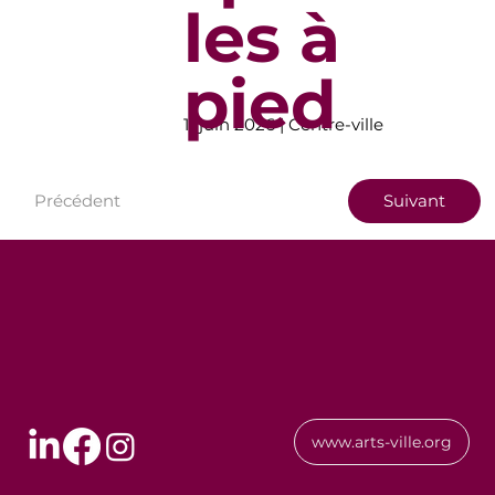
les à
pied
11 juin 2026 | Centre-ville
Précédent
Suivant
www.arts-ville.org