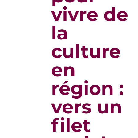
vivre de
la
culture
en
région :
vers un
filet