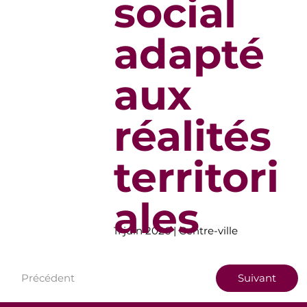
social
adapté
aux
réalités
territori
ales
11 juin 2026 | Centre-ville
Précédent
Suivant