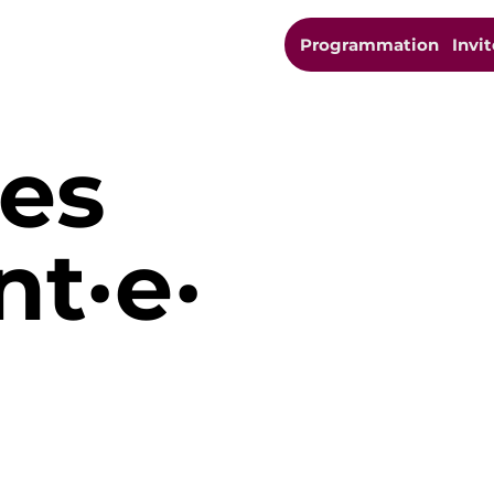
Programmation
Invit
des
nt·e·