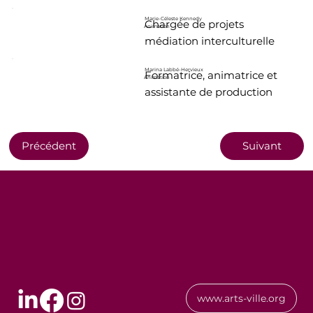
Marie-Céleste Kennedy
Chargée de projets
Animation
médiation interculturelle
Marina Labbé-Hervieux
Formatrice, animatrice et
Animation
assistante de production
Précédent
Suivant
www.arts-ville.org