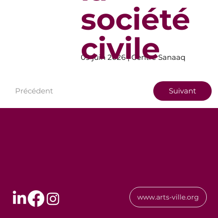
société
civile
09 juin 2026 | Centre Sanaaq
Précédent
Suivant
www.arts-ville.org