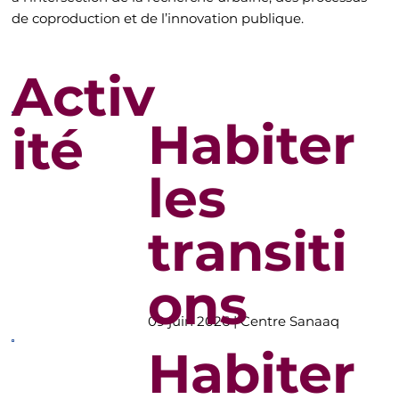
de coproduction et de l’innovation publique.
Activ
Habiter
ité
les
transiti
ons
09 juin 2026 | Centre Sanaaq
Habiter