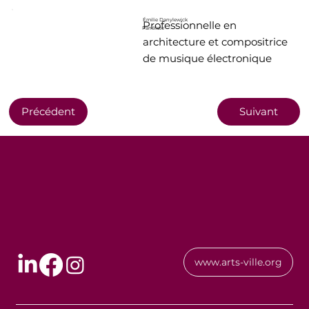
Émilie Danylewick
Professionnelle en
Panéliste
architecture et compositrice
de musique électronique
Précédent
Suivant
www.arts-ville.org