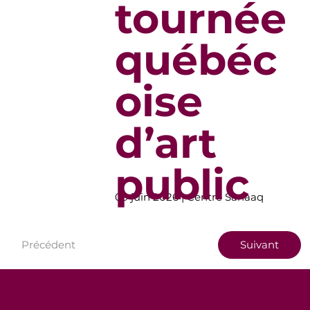
tournée
québéc
oise
d’art
public
09 juin 2026 | Centre Sanaaq
Précédent
Suivant