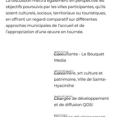
La discussion mettra également en perspective les
objectifs poursuivis par les villes participantes, qu’ils
soient culturels, sociaux, territoriaux ou touristiques,
en offrant un regard comparatif sur différentes
approches municipales de l’accueil et de
l’appropriation d’une œuvre en tournée.
Amélie Richard
Consultante - Le Bouquet
Panéliste
Media
Andreea Bargoveanu
Conseillère, art culture et
Panéliste
patrimoine, Ville de Sainte-
Hyacinthe
Soukeina El Isbihani
Chargée de développement
Panéliste
et de diffusion QDSi
Émilie Chabot