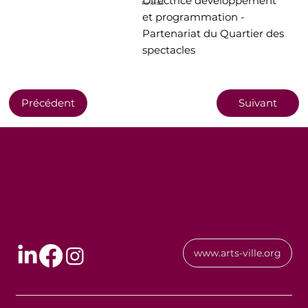
Directrice développement
Panéliste
et programmation -
Partenariat du Quartier des
spectacles
Précédent
Suivant
www.arts-ville.org